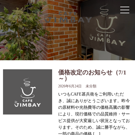
お知らせ
私たちのこだわり
メニュー
インスタグラム
アクセス
価格改定のお知らせ（7/1
～）
2026年6月24日
未分類
運営会社
いつもCAFE甚兵衛をご利用いただ
き、誠にありがとうございます。昨今
トップ
の原材料や光熱費等の価格高騰の影響
により、現行価格での品質維持・サー
ビス提供が大変厳しい状況となってお
ります。そのため、誠に勝手ながら、
一部の商品の価格 […]