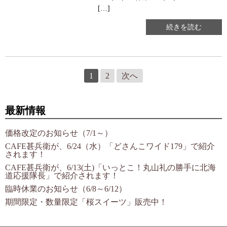
[…]
続きを読む
投
1
2
次へ
稿
の
ペ
ー
最新情報
ジ
送
り
価格改定のお知らせ（7/1～）
CAFE甚兵衛が、6/24（水）「どさんこワイド179」で紹介
されます！
CAFE甚兵衛が、6/13(土)「いっとこ！丸山礼の勝手に北海
道応援隊長」で紹介されます！
臨時休業のお知らせ（6/8～6/12）
期間限定・数量限定「桜スイーツ」販売中！