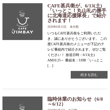
CAFE甚兵衛が、6/13(土)
「いっとこ！丸山礼の勝手
に北海道応援隊長」で紹介
されます！
2026年6月12日
未分類
いつもCAFE甚兵衛をご利用いただ
き、誠にありがとうございます。 この
度CAFE甚兵衛のメニューが下記のテ
レビ番組内で紹介されます。ぜひご覧
ください！ 放送日時：6/13(土)
AM10:25～ 番組名：UHB「いっとこ
[…]
続きを読む
臨時休業のお知らせ（6/8
～6/12）